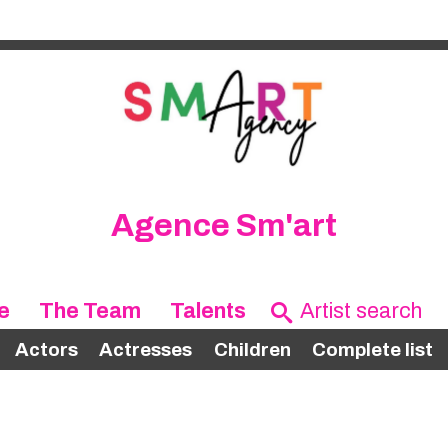
Agence Sm'art
e
The Team
Talents
Actors
Actresses
Children
Complete list