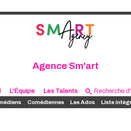
Agence Sm'art
l
L'Équipe
Les Talents
médiens
Comédiennes
Les Ados
Liste intég