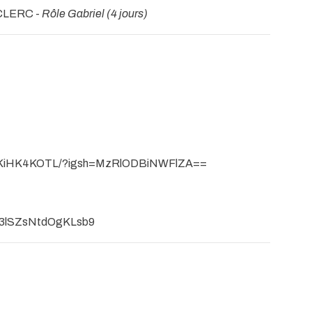
ECLERC -
Rôle Gabriel (4 jours)
l/CwKiHK4KOTL/?igsh=MzRlODBiNWFlZA==
=Y3lSZsNtdOgKLsb9