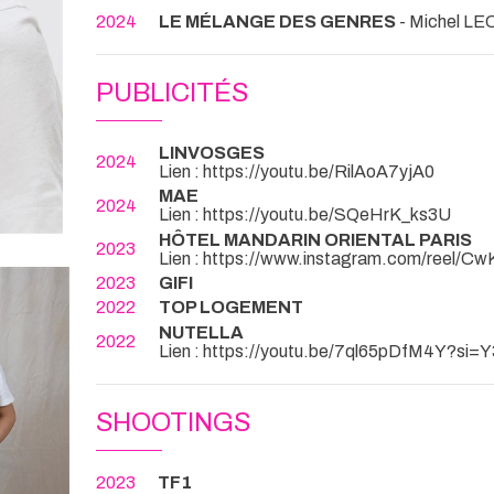
2024
LE MÉLANGE DES GENRES
- Michel L
PUBLICITÉS
LINVOSGES
2024
Lien : https://youtu.be/RilAoA7yjA0
MAE
2024
Lien : https://youtu.be/SQeHrK_ks3U
HÔTEL MANDARIN ORIENTAL PARIS
2023
Lien : https://www.instagram.com/ree
2023
GIFI
2022
TOP LOGEMENT
NUTELLA
2022
Lien : https://youtu.be/7ql65pDfM4Y?si
SHOOTINGS
2023
TF1