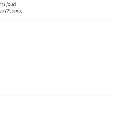
 (1 jour)
o (7 jours)