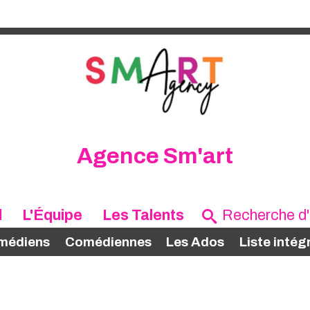
Agence Sm'art
l
L'Équipe
Les Talents
médiens
Comédiennes
Les Ados
Liste intég