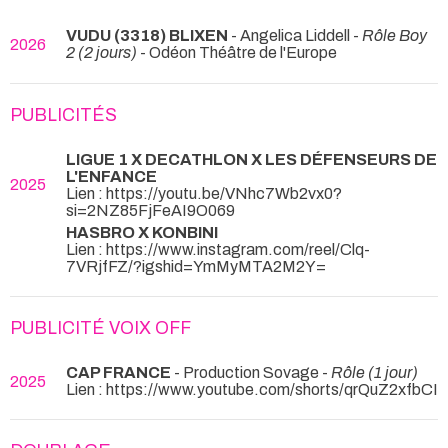
VUDU (3318) BLIXEN
- Angelica Liddell -
Rôle Boy
2026
2 (2 jours)
- Odéon Théâtre de l'Europe
PUBLICITÉS
LIGUE 1 X DECATHLON X LES DÉFENSEURS DE
L'ENFANCE
2025
Lien : https://youtu.be/VNhc7Wb2vx0?
si=2NZ85FjFeAI9O069
HASBRO X KONBINI
Lien : https://www.instagram.com/reel/Clq-
7VRjfFZ/?igshid=YmMyMTA2M2Y=
PUBLICITÉ VOIX OFF
CAP FRANCE
- Production Sovage -
Rôle (1 jour)
2025
Lien : https://www.youtube.com/shorts/qrQuZ2xfbCI