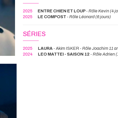
2025
ENTRE CHIEN ET LOUP
-
Rôle Kevin (4 jo
2025
LE COMPOST
-
Rôle Léonard (6 jours)
SÉRIES
2025
LAURA
- Akim ISKER -
Rôle Joachim 11 an
2024
LEO MATTEI - SAISON 12
-
Rôle Adrien (