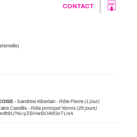
CONTACT
ternelle)
COISE
- Sandrine Kiberlain -
Rôle Pierre (1 jour)
akis Candilis -
Rôle principal Yannis (25 jours)
_zebKwdh9U?si=yZBHwBOA6GvTLIx4