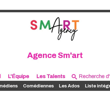
Agence Sm'art
l
L'Équipe
Les Talents
médiens
Comédiennes
Les Ados
Liste intég