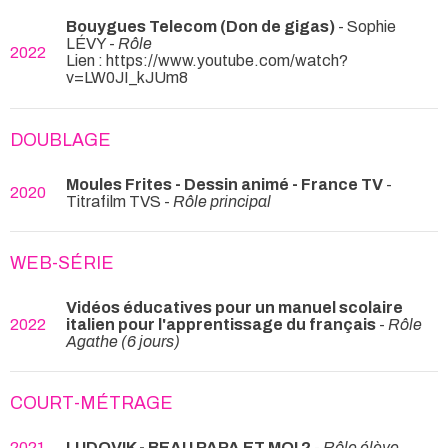
Bouygues Telecom (Don de gigas)
- Sophie
LÉVY -
Rôle
2022
Lien : https://www.youtube.com/watch?
v=LW0JI_kJUm8
DOUBLAGE
Moules Frites - Dessin animé - France TV
-
2020
Titrafilm TVS -
Rôle principal
WEB-SÉRIE
Vidéos éducatives pour un manuel scolaire
2022
italien pour l'apprentissage du français
-
Rôle
Agathe (6 jours)
COURT-MÉTRAGE
2021
LUDOVIK - BEAU PAPA ET MOI 2
-
Rôle élève