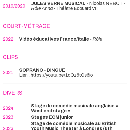
JULES VERNE MUSICAL
- Nicolas NEBOT -
2019/2020
Rôle Anna
- Théâtre Edouard VII
COURT-MÉTRAGE
2022
Vidéo éducatives France/Italie
-
Rôle
CLIPS
SOPRANO - DINGUE
2021
Lien : https://youtu.be/1dQz6tQs6io
DIVERS
Stage de comédie musicale anglaise «
2024
West end stage »
2023
Stages ECM junior
Stage de comédie musicale au British
2023
Youth Music Theater à Londres (6th